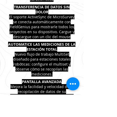
TRANSFERENCIA DE DATOS SIN
DOLOR
El soporte ActiveSync de MicroSurvey
se conecta automáticamente con
FieldGenius para mostrarle todos los
proyectos en su dispositivo. Cargue y
descargue con un clic del mouse
AUTOMATICE LAS MEDICIONES DE LA
ESTACIÓN TOTAL
Nuevo flujo de trabajo MultiSet
diseñado para estaciones totales
robóticas: configure el multiset y
observe cómo se recopilan las
mediciones.
PANTALLA AVANZADA
Mejora la facilidad y velocidad de la
recopilación de datos de su
encuesta. Los detalles de cada toma
se pueden mostrar en una pequeña
ventana emergente en su dibujo
CONTORNEADO, SUPERFICIE Y