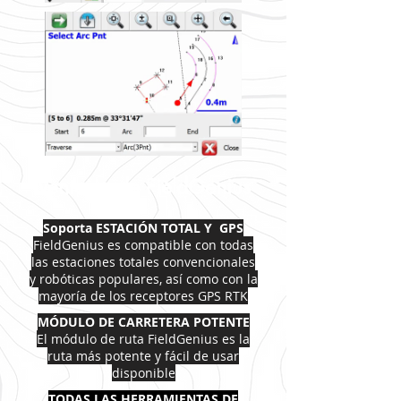
Ventajas de FieldGenius
Soporta ESTACIÓN TOTAL Y GPS
FieldGenius es compatible con todas
las estaciones totales convencionales
y robóticas populares, así como con la
mayoría de los receptores GPS RTK
MÓDULO DE CARRETERA POTENTE
El módulo de ruta FieldGenius es la
ruta más potente y fácil de usar
disponible
TODAS LAS HERRAMIENTAS DE