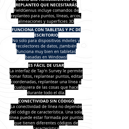
REPLANTEO QUE NECESITARÁS
FieldGenius incluye comandos de
replanteo para puntos, líneas, arcos,
alineaciones y superficies 3D
FUNCIONA CON TABLETAS Y PC DE
ESCRITORIO
No solo para dispositivos móviles y
recolectores de datos, ¡también
funciona muy bien en tabletas
basadas en Windows!
ES FÁCIL DE USAR
La interfaz de Tap'n Survey le permite
tomar fotos, replantear puntos, editar
coordenadas, replantear una línea o
cualquiera de las cosas que hace
durante todo el día.
CONECTIVIDAD SIN CÓDIGO
La conectividad de línea no depende
del código de característica. Una sola
línea puede estar formada por puntos
que tienen diferentes códigos de
característica