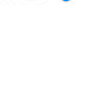
La solución definitiva en
campo
Xpad Ultimate es la solución de software
de campo mas avanzada para todos los
usuarios que buscan una herramienta
que otorgue productividad, facilidad de
uso, escabilidad y control total de los
datos.
Módulos
XPad Disponibles
GNSS
TPS
TPS Robotico
X-Pole
Volumen