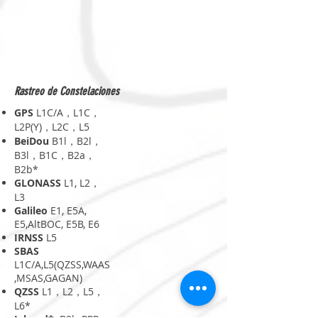
Rastreo de Constelaciones
GPS
L1C/A，L1C，
L2P(Y)，L2C，L5
BeiDou
B1l，B2l，
B3l，B1C，B2a，
B2b*
GLONASS
L1, L2，
L3
Galileo
E1, E5A,
E5,AltBOC, E5B, E6
IRNSS
L5
SBAS
L1C/A,L5(QZSS,WAAS
,MSAS,GAGAN)
QZSS
L1，L2，L5，
L6*