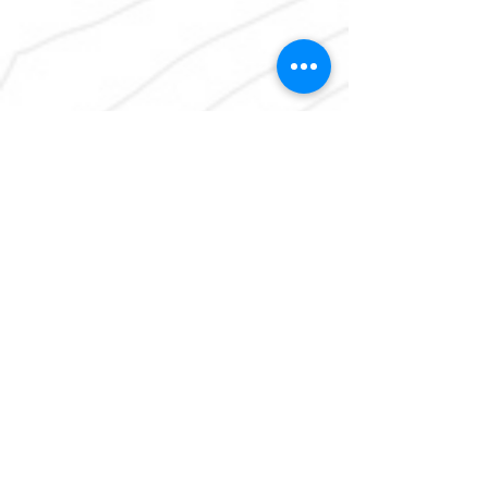
Contacto
:
Francisco Javier Clavijero # 304 Colonia
Paulino Navarro C.P. 06870, Alcaldía
Cuauhtémoc
Ciudad de México, México
Teléfono
Móvil
56 18 17 28 79