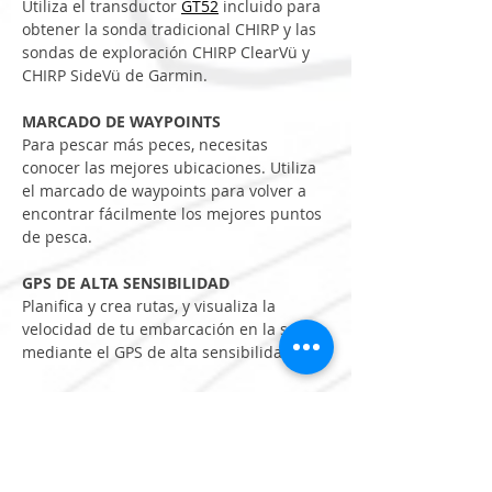
Utiliza el transductor 
GT52
 incluido para 
obtener la sonda tradicional CHIRP y las 
sondas de exploración CHIRP ClearVü y 
CHIRP SideVü de Garmin.
MARCADO DE WAYPOINTS
Para pescar más peces, necesitas 
conocer las mejores ubicaciones. Utiliza 
el marcado de waypoints para volver a 
encontrar fácilmente los mejores puntos 
de pesca.
GPS DE ALTA SENSIBILIDAD
Planifica y crea rutas, y visualiza la 
velocidad de tu embarcación en la sonda 
mediante el GPS de alta sensibilidad.
QUICKDRAW CONTOURS
Nadie conoce mejor que tú las aguas en 
las que pescas. Con la sonda STRIKER 
Vivid 9sv, puedes almacenar hasta 8000 
kilómetros cuadrados de mapas con 