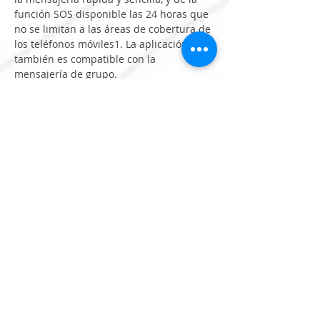
función SOS disponible las 24 horas que 
no se limitan a las áreas de cobertura de 
los teléfonos móviles1. La aplicación 
también es compatible con la 
mensajería de grupo.
APLICACIÓN GARMIN EXPLORE™
Planifica, revisa y sincroniza waypoints, 
rutas y tracks con el sitio web y la 
aplicación 
Garmin Explore
. Podrás 
incluso revisar las actividades 
completadas sobre el terreno.
PREVISIÓN METEOROLÓGICA 
OPCIONAL DE INREACH
Utiliza la conectividad inReach para 
obtener actualizaciones detalladas del 
tiempo en el dispositivo de mano 
GPSMAP 67i. Solicita previsiones 
meteorológicas para tu ubicación actual, 
los waypoints o los destinos de la ruta.